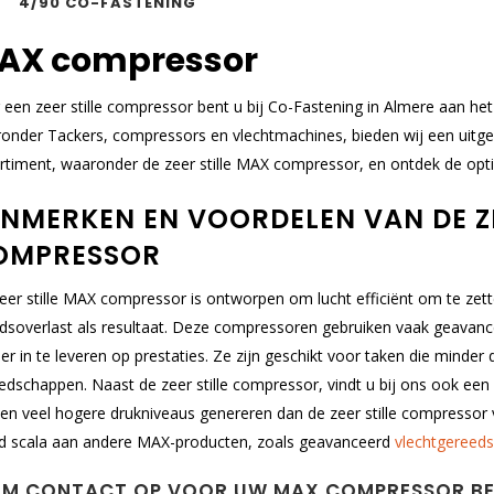
4/90 CO-FASTENING
AX compressor
 een zeer stille compressor bent u bij Co-Fastening in Almere aan het 
onder Tackers, compressors en vlechtmachines, bieden wij een uitgeb
rtiment, waaronder de zeer stille MAX compressor, en ontdek de opt
NMERKEN EN VOORDELEN VAN DE ZE
OMPRESSOR
eer stille MAX compressor is ontworpen om lucht efficiënt om te zet
idsoverlast als resultaat. Deze compressoren gebruiken vaak geavan
er in te leveren op prestaties. Ze zijn geschikt voor taken die minder 
edschappen. Naast de zeer stille compressor, vindt u bij ons ook een
en veel hogere drukniveaus genereren dan de zeer stille compresso
d scala aan andere MAX-producten, zoals geavanceerd
vlechtgereed
EM CONTACT OP VOOR UW MAX COMPRESSOR B