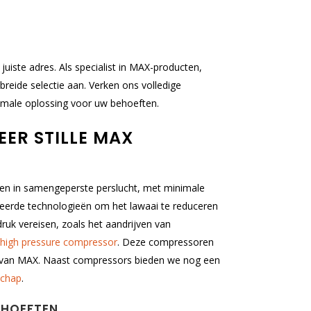
juiste adres. Als specialist in MAX-producten,
reide selectie aan. Verken ons volledige
imale oplossing voor uw behoeften.
ER STILLE MAX
ten in samengeperste perslucht, met minimale
ceerde technologieën om het lawaai te reduceren
druk vereisen, zoals het aandrijven van
high pressure compressor
. Deze compressoren
r van MAX. Naast compressors bieden we nog een
schap
.
EHOEFTEN