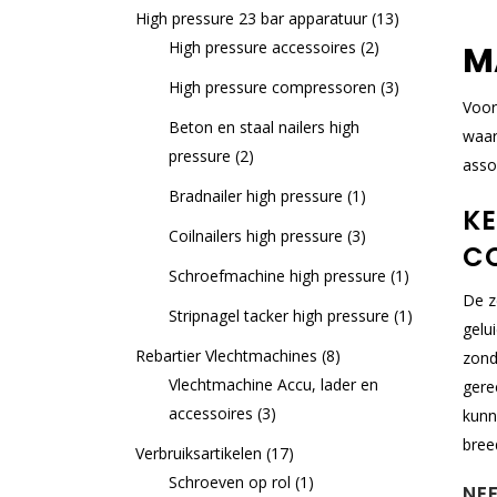
High pressure 23 bar apparatuur
(13)
High pressure accessoires
(2)
M
High pressure compressoren
(3)
Voor
Beton en staal nailers high
waar
pressure
(2)
asso
Bradnailer high pressure
(1)
KE
Coilnailers high pressure
(3)
C
Schroefmachine high pressure
(1)
De z
Stripnagel tacker high pressure
(1)
gelu
Rebartier Vlechtmachines
(8)
zond
Vlechtmachine Accu, lader en
gere
accessoires
(3)
kunn
bree
Verbruiksartikelen
(17)
Schroeven op rol
(1)
NE