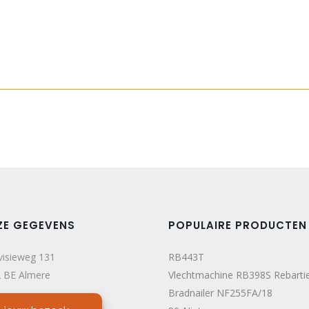
ZE GEGEVENS
POPULAIRE PRODUCTEN
visieweg 131
RB443T
 BE Almere
Vlechtmachine RB398S Rebarti
Bradnailer NF255FA/18