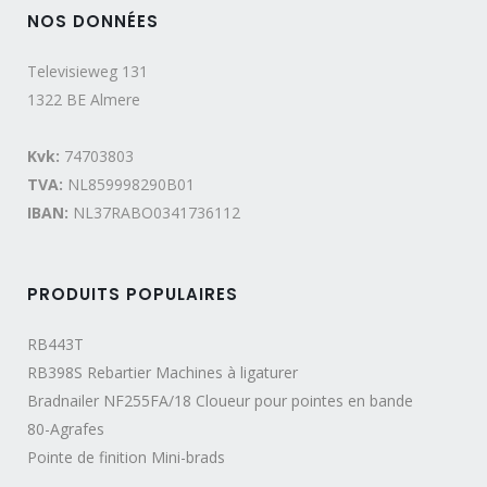
NOS DONNÉES
Televisieweg 131
1322 BE Almere
Kvk:
74703803
TVA:
NL859998290B01
IBAN:
NL37RABO0341736112
PRODUITS POPULAIRES
RB443T
RB398S Rebartier Machines à ligaturer
Bradnailer NF255FA/18 Cloueur pour pointes en bande
80-Agrafes
Pointe de finition Mini-brads