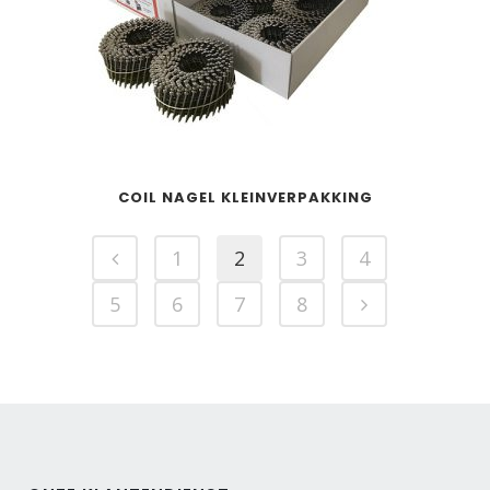
COIL NAGEL KLEINVERPAKKING
1
2
3
4
5
6
7
8