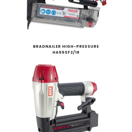
BRADNAILER HIGH-PRESSURE
HA55SF2/18