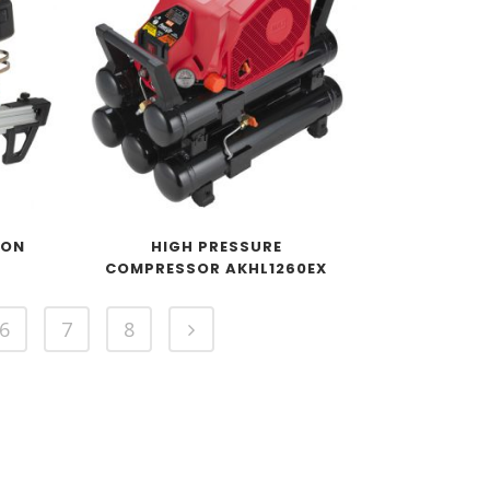
TON
HIGH PRESSURE
COMPRESSOR AKHL1260EX
6
7
8