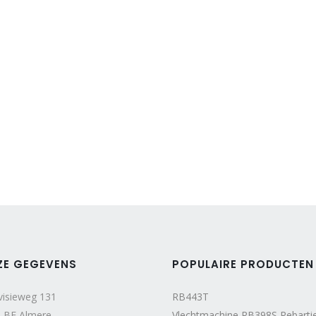
ZE GEGEVENS
POPULAIRE PRODUCTEN
visieweg 131
RB443T
 BE Almere
Vlechtmachine RB398S Rebarti