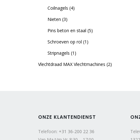
Coilnagels
(4)
Nieten
(3)
Pins beton en staal
(5)
Schroeven op rol
(1)
Stripnagels
(1)
Vlechtdraad MAX Vlechtmachines
(2)
ONZE KLANTENDIENST
ON
Telefoon:
+31 36-200 22 36
Tele
Van Ma t/m Vr: 8:30 – 17:00
1322