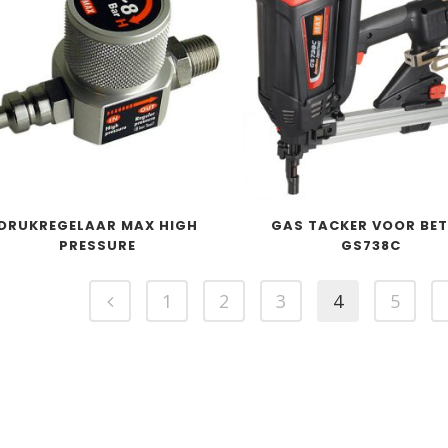
DRUKREGELAAR MAX HIGH
GAS TACKER VOOR BE
PRESSURE
GS738C
1
2
3
4
5