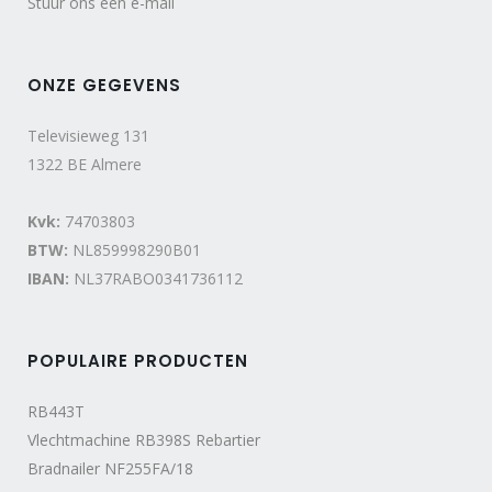
Stuur ons een e-mail
ONZE GEGEVENS
Televisieweg 131
1322 BE Almere
Kvk:
74703803
BTW:
NL859998290B01
IBAN:
NL37RABO0341736112
POPULAIRE PRODUCTEN
RB443T
Vlechtmachine RB398S Rebartier
Bradnailer NF255FA/18