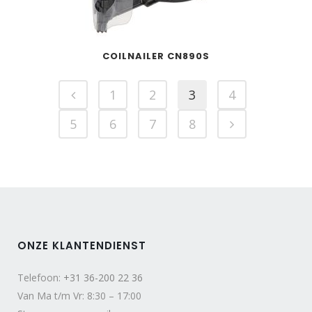
COILNAILER CN890S
1
2
3
4
5
6
7
8
ONZE KLANTENDIENST
Telefoon:
+31 36-200 22 36
Van Ma t/m Vr: 8:30 – 17:00