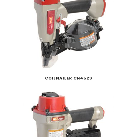
COILNAILER CN452S